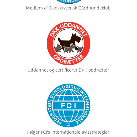
Medlem af
Dansk/svensk Gårdhundeklub
Uddannet og certificeret
DKK opdrætter
Følger FCI's
internationale avlsstrategier