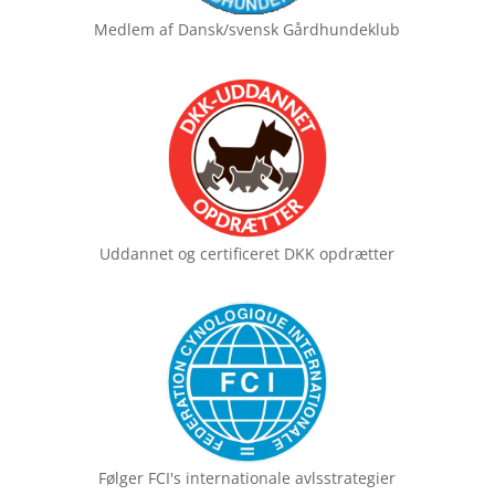
Medlem af
Dansk/svensk Gårdhundeklub
Uddannet og certificeret
DKK opdrætter
Følger FCI's
internationale avlsstrategier