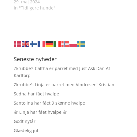
29. maj 2024
In "Tidligere hunde"
Seneste nyheder
Zkrubbe’s Caltha er parret med Just Ask Dan Af
Karltorp
Zkrubbe’s Linja er parret med Vindrosen’ Kristian
Sedna har fået hvalpe
Santolina har fået 9 skønne hvalpe
🌸 Linja har fået hvalpe 🌸
Godt nytår
Glædelig jul