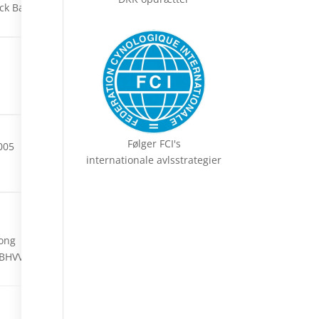
ack Bandit
Følger FCI's
005
internationale avlsstrategier
ong
BHVV17 18 19