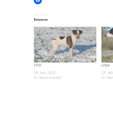
Relateret
Chili
Linja
29. juni 2025
22. ok
In "Mine hunde"
In "Mi