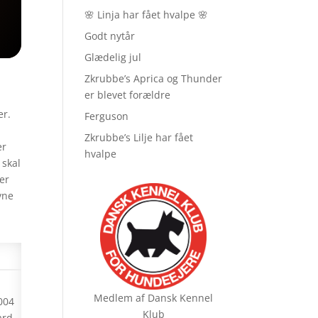
🌸 Linja har fået hvalpe 🌸
Godt nytår
Glædelig jul
Zkrubbe’s Aprica og Thunder
er blevet forældre
er.
Ferguson
Zkrubbe’s Lilje har fået
er
hvalpe
 skal
 er
vne
Medlem af
Dansk Kennel
004
Klub
ard