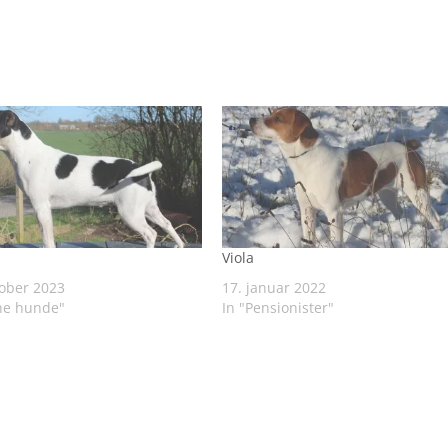
Viola
tober 2023
17. januar 2022
ne hunde"
In "Pensionister"