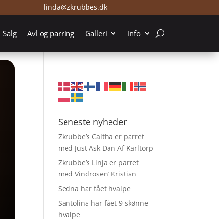
linda@zkrubbes.dk
l Salg
Avl og parring
Galleri
Info
Seneste nyheder
Zkrubbe’s Caltha er parret
med Just Ask Dan Af Karltorp
Zkrubbe’s Linja er parret
med Vindrosen’ Kristian
Sedna har fået hvalpe
Santolina har fået 9 skønne
hvalpe