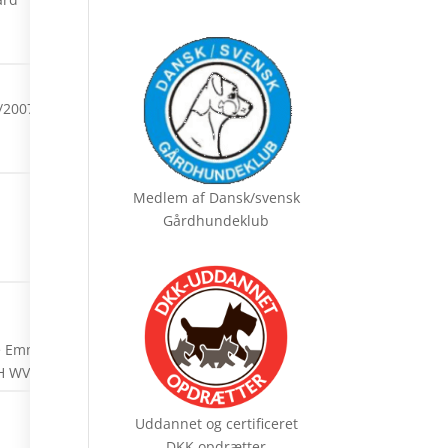
/2007
Medlem af
Dansk/svensk
Gårdhundeklub
e Emmi
H WVW14
Uddannet og certificeret
DKK opdrætter