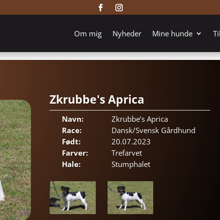
Om mig
Nyheder
Mine hunde
Ti
Zkrubbe's Aprica
Navn:
Zkrubbe’s Aprica
Race:
Dansk/Svensk Gårdhund
Født:
20.07.2023
Farver:
Trefarvet
Hale:
Stumphalet