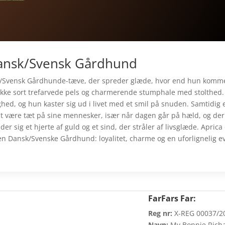
Dansk/Svensk Gårdhund
ansk/Svensk Gårdhunde-tæve, der spreder glæde, hvor end hun komm
mukke sort trefarvede pels og charmerende stumphale med stolthed.
ighed, og hun kaster sig ud i livet med et smil på snuden. Samtidig 
 at være tæt på sine mennesker, især når dagen går på hæld, og der
 sig et hjerte af guld og et sind, der stråler af livsglæde. Aprica
en Dansk/Svenske Gårdhund: loyalitet, charme og en uforlignelig e
FarFars Far:
Reg nr:
X-REG 00037/2
Navn:
My Bonnie Rich