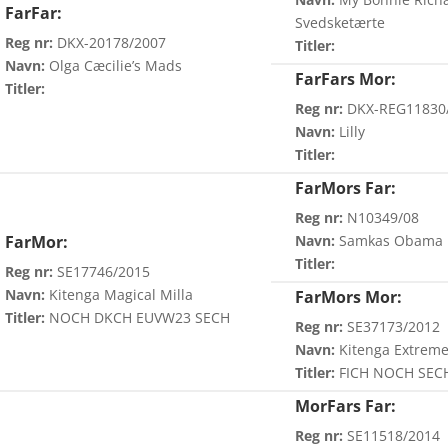
FarFar:
Svedsketærte
Reg nr:
DKX-20178/2007
Titler:
Navn:
Olga Cæcilie’s Mads
FarFars Mor:
Titler:
Reg nr:
DKX-REG11830
Navn:
Lilly
Titler:
FarMors Far:
Reg nr:
N10349/08
FarMor:
Navn:
Samkas Obama
Titler:
Reg nr:
SE17746/2015
Navn:
Kitenga Magical Milla
FarMors Mor:
Titler:
NOCH DKCH EUVW23 SECH
Reg nr:
SE37173/2012
Navn:
Kitenga Extrem
Titler:
FICH NOCH SEC
MorFars Far:
Reg nr:
SE11518/2014