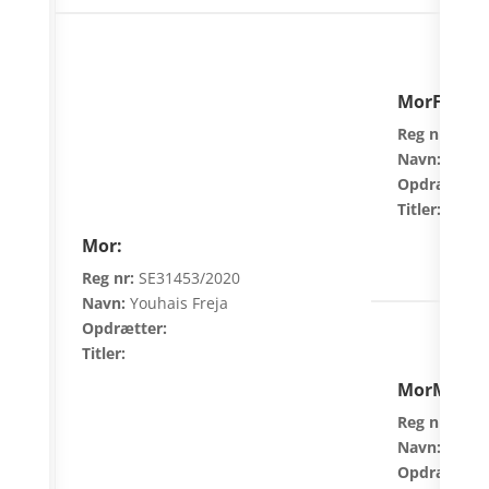
MorFar:
Reg nr:
SE35
Navn:
Änglar
Opdrætter:
Titler:
Mor:
Reg nr:
SE31453/2020
Navn:
Youhais Freja
Opdrætter:
Titler:
MorMor:
Reg nr:
SE37
Navn:
Youhai
Opdrætter: