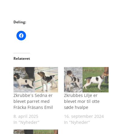
Deling:
Relateret
Zkrubbe´s Sedna er
Zkrubbes Lilje er
blevet parret med
blevet mor til otte
Fräcka Fräsans Emil
søde hvalpe
8. april 2025
16. september 2024
In "Nyheder"
In "Nyheder"