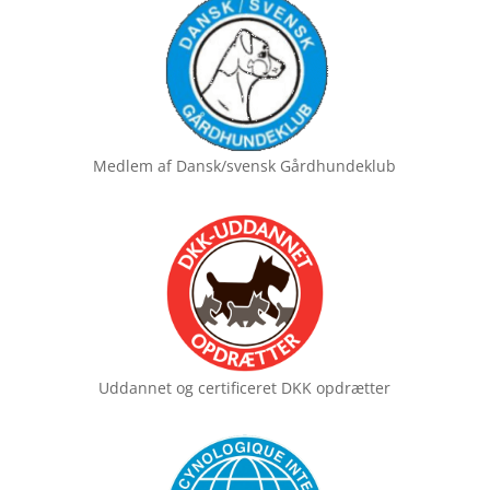
Medlem af
Dansk/svensk Gårdhundeklub
Uddannet og certificeret
DKK opdrætter