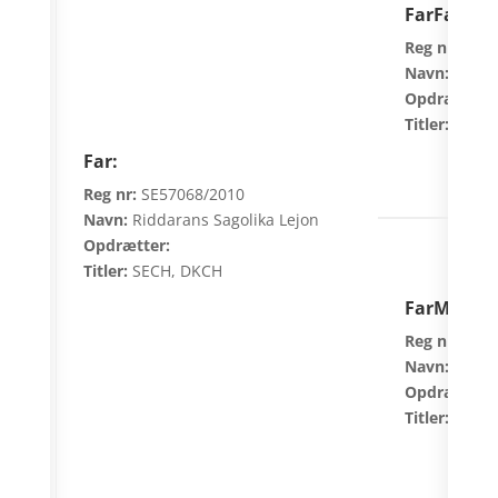
FarFar:
Reg nr:
S 10
Navn:
Zkrubb
Opdrætter:
Titler:
SECH,
Far:
Reg nr:
SE57068/2010
Navn:
Riddarans Sagolika Lejon
Opdrætter:
Titler:
SECH, DKCH
FarMor:
Reg nr:
S571
Navn:
Larsg
Opdrætter:
Titler:
SECH