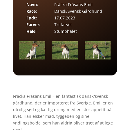
Navn:
Fräcka Fräsans Emil
Race:
Dansk/Svensk Gårdhund
Født:
17.07.2023
Farver:
Trefarvet
Hale:
Stumphalet
Fräcka Fräsans Emil – en fantastisk dansk/svensk
gårdhund, der er importeret fra Sverige. Emil er en
utrolig sød og kærlig dreng med en stor appetit på
livet. Han elsker mad, tyggeben og sine
yndlingsbolde, som han aldrig bliver træt af at lege
med.