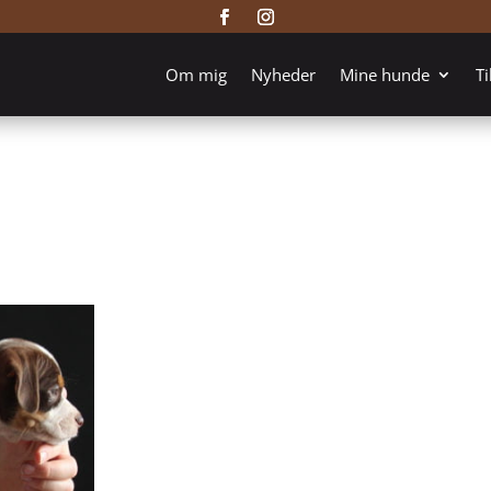
Om mig
Nyheder
Mine hunde
Ti