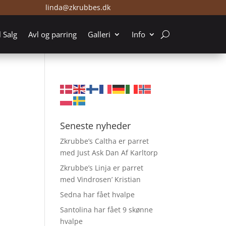
linda@zkrubbes.dk
l Salg
Avl og parring
Galleri
Info
Seneste nyheder
Zkrubbe’s Caltha er parret
med Just Ask Dan Af Karltorp
Zkrubbe’s Linja er parret
med Vindrosen’ Kristian
Sedna har fået hvalpe
Santolina har fået 9 skønne
hvalpe