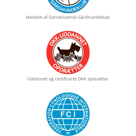
Medlem af
Dansk/svensk Gårdhundeklub
Uddannet og certificeret
DKK opdrætter