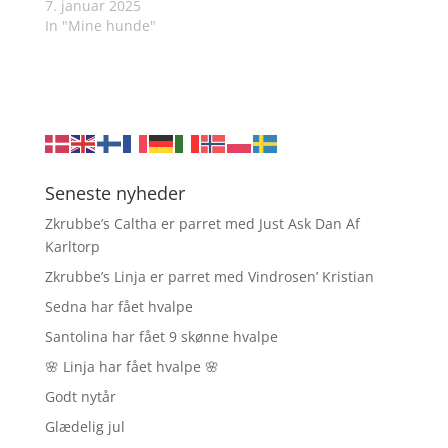
7. januar 2025
In "Mine hunde"
Seneste nyheder
Zkrubbe’s Caltha er parret med Just Ask Dan Af
Karltorp
Zkrubbe’s Linja er parret med Vindrosen’ Kristian
Sedna har fået hvalpe
Santolina har fået 9 skønne hvalpe
🌸 Linja har fået hvalpe 🌸
Godt nytår
Glædelig jul