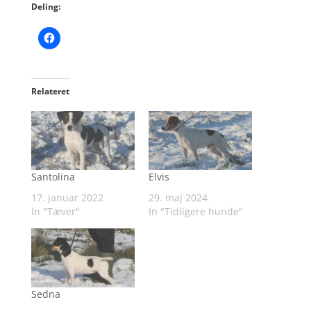
Deling:
Relateret
Santolina
Elvis
17. januar 2022
29. maj 2024
In "Tæver"
In "Tidligere hunde"
Sedna