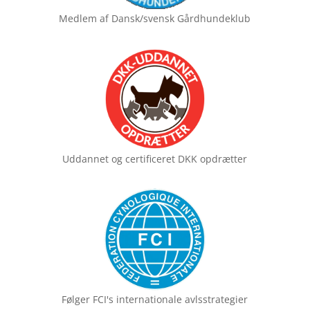
Medlem af
Dansk/svensk Gårdhundeklub
Uddannet og certificeret
DKK opdrætter
Følger FCI's
internationale avlsstrategier