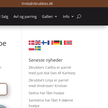
linda@zkrubbes.dk
l Salg
Avl og parring
Galleri
Info
pe
Seneste nyheder
n
Zkrubbe’s Caltha er parret
med Just Ask Dan Af Karltorp
Zkrubbe’s Linja er parret
med Vindrosen’ Kristian
Sedna har fået hvalpe
Santolina har fået 9 skønne
hvalpe