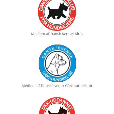
Medlem af
Dansk Kennel Klub
Medlem af
Dansk/svensk Gårdhundeklub