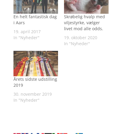
En helt fantastisk dag
Skrøbelig hvalp med
i Aars
viljestyrke, vælger
livet mod alle odds.
19. april 2017
In "Nyheder"
19. oktober 2020
In "Nyheder"
Årets sidste udstilling
2019
30. november 2019
In "Nyheder"