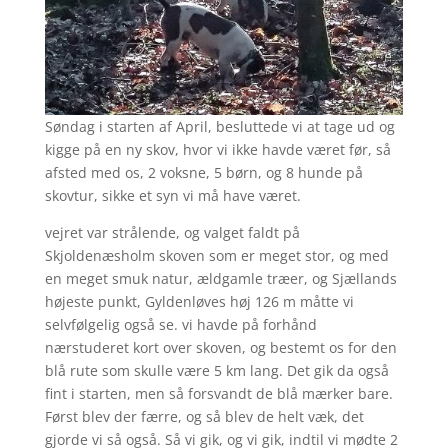
Søndag i starten af April, besluttede vi at tage ud og
kigge på en ny skov, hvor vi ikke havde været før, så
afsted med os, 2 voksne, 5 børn, og 8 hunde på
skovtur, sikke et syn vi må have været.
vejret var strålende, og valget faldt på
Skjoldenæsholm skoven som er meget stor, og med
en meget smuk natur, ældgamle træer, og Sjællands
højeste punkt, Gyldenløves høj 126 m måtte vi
selvfølgelig også se. vi havde på forhånd
nærstuderet kort over skoven, og bestemt os for den
blå rute som skulle være 5 km lang. Det gik da også
fint i starten, men så forsvandt de blå mærker bare.
Først blev der færre, og så blev de helt væk, det
gjorde vi så også. Så vi gik, og vi gik, indtil vi mødte 2