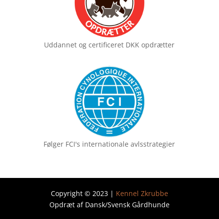
Uddannet og certificeret
DKK opdrætter
Følger FCI's
internationale avlsstrategier
Copyright © 2023 |
Kennel Zkrubbe
Opdræt af Dansk/Svensk Gårdhunde