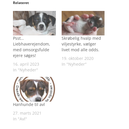
Relateret
Psst…
Skrøbelig hvalp med
Liebhaverejendom,
viljestyrke, vælger
med omsorgsfulde
livet mod alle odds.
ejere søges!
19. oktober 2020
16. april 2023
In "Nyheder"
In "Nyheder"
Hanhunde til avl
27. marts 2021
In "Avl"