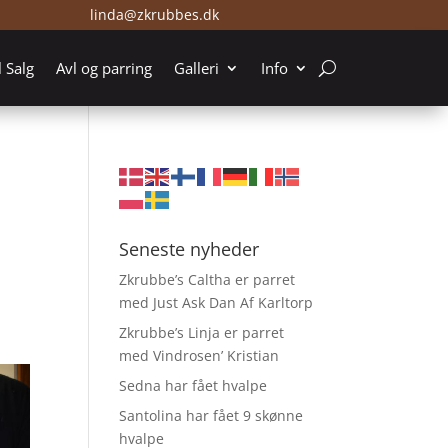
linda@zkrubbes.dk
l Salg
Avl og parring
Galleri
Info
Seneste nyheder
Zkrubbe’s Caltha er parret
med Just Ask Dan Af Karltorp
Zkrubbe’s Linja er parret
med Vindrosen’ Kristian
Sedna har fået hvalpe
Santolina har fået 9 skønne
hvalpe