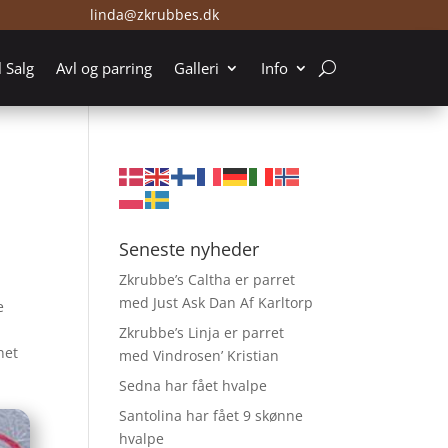
linda@zkrubbes.dk
l Salg
Avl og parring
Galleri
Info
Seneste nyheder
Zkrubbe’s Caltha er parret
med Just Ask Dan Af Karltorp
e
Zkrubbe’s Linja er parret
net
med Vindrosen’ Kristian
Sedna har fået hvalpe
Santolina har fået 9 skønne
hvalpe