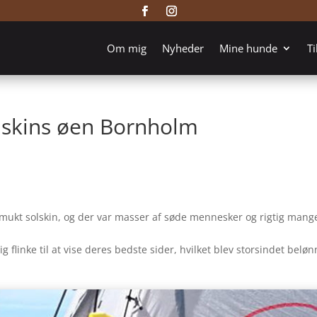
Om mig
Nyheder
Mine hunde
Ti
olskins øen Bornholm
 smukt solskin, og der var masser af søde mennesker og rigtig mang
ig flinke til at vise deres bedste sider, hvilket blev storsindet beløn