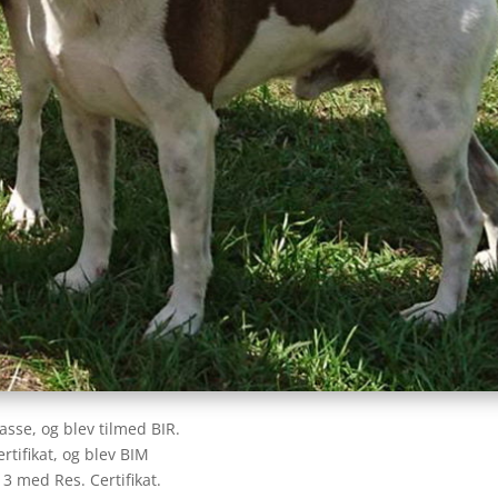
asse, og blev tilmed BIR.
ertifikat, og blev BIM
3 med Res. Certifikat.