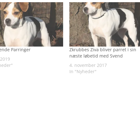
nde Parringer
Zkrubbes Ziva bliver parret i sin
næste løbetid med Svend
 2019
heder"
4. november 2017
In "Nyheder"