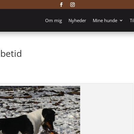
Om mig
Nyheder
Mine hunde
Ti
øbetid