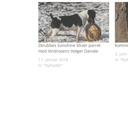
Zkrubbes Sunshine bliver parret
Komme
med Vindrosens Holger Danske
3. juni
17. januar 2018
In "Ny
In "Nyheder"