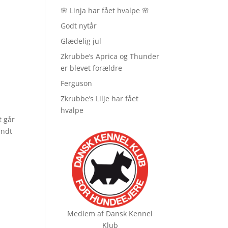
🌸 Linja har fået hvalpe 🌸
Godt nytår
Glædelig jul
Zkrubbe’s Aprica og Thunder
er blevet forældre
Ferguson
Zkrubbe’s Lilje har fået
hvalpe
t går
undt
Medlem af
Dansk Kennel
Klub