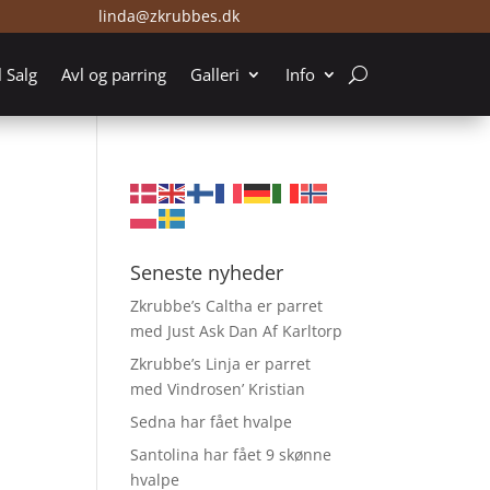
linda@zkrubbes.dk
l Salg
Avl og parring
Galleri
Info
Seneste nyheder
Zkrubbe’s Caltha er parret
med Just Ask Dan Af Karltorp
Zkrubbe’s Linja er parret
med Vindrosen’ Kristian
Sedna har fået hvalpe
Santolina har fået 9 skønne
hvalpe