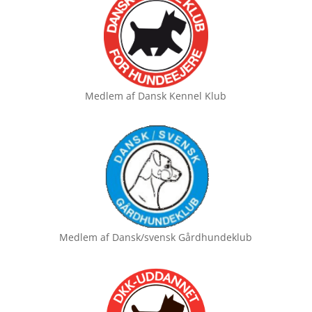
Medlem af
Dansk Kennel Klub
Medlem af
Dansk/svensk Gårdhundeklub