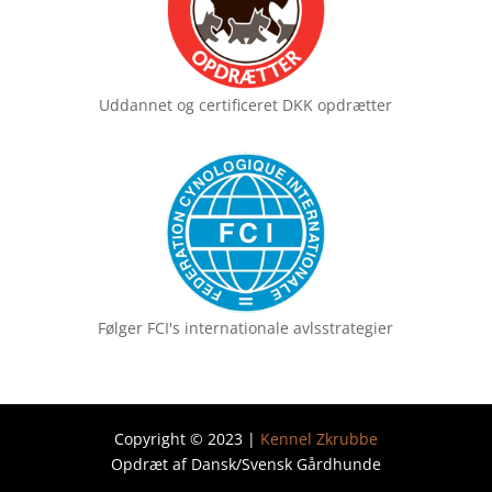
Uddannet og certificeret
DKK opdrætter
Følger FCI's
internationale avlsstrategier
Copyright © 2023 |
Kennel Zkrubbe
Opdræt af Dansk/Svensk Gårdhunde