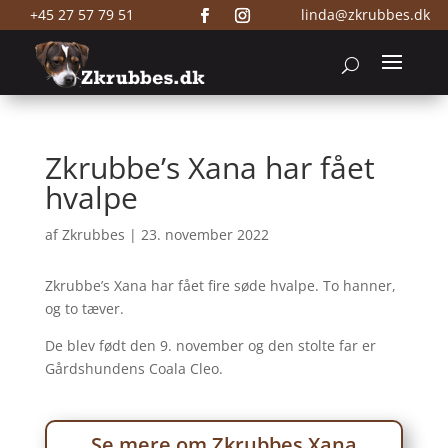
+45 27 57 79 51
linda@zkrubbes.dk
Zkrubbe’s Xana har fået
hvalpe
af
Zkrubbes
|
23. november 2022
Zkrubbe’s Xana har fået fire søde hvalpe. To hanner,
og to tæver.
De blev født den 9. november og den stolte far er
Gårdshundens Coala Cleo.
Se mere om Zkrubbes Xana