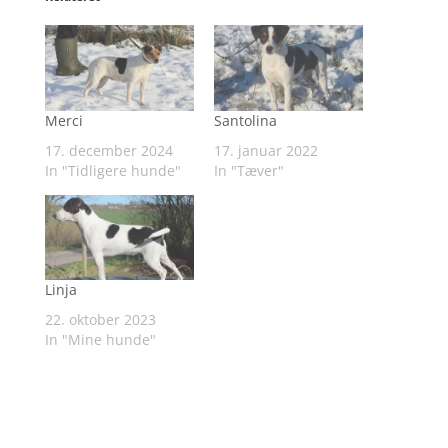
Merci
Santolina
17. december 2024
17. januar 2022
In "Tidligere hunde"
In "Tæver"
Linja
22. oktober 2023
In "Mine hunde"