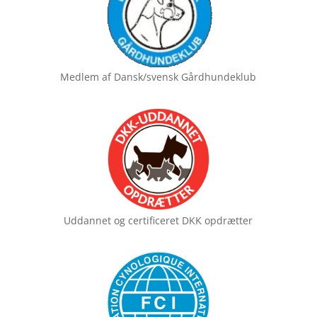
Medlem af
Dansk/svensk Gårdhundeklub
Uddannet og certificeret
DKK opdrætter