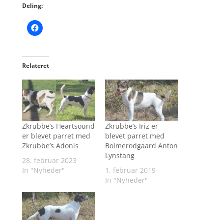
Deling:
Relateret
Zkrubbe’s Heartsound
Zkrubbe’s Iriz er
er blevet parret med
blevet parret med
Zkrubbe’s Adonis
Bolmerodgaard Anton
Lynstang
28. februar 2023
In "Nyheder"
1. februar 2019
In "Nyheder"