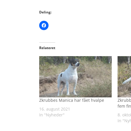
Deling:
Relateret
Zkrubbes Manica har fået hvalpe
Zkrubb
fem fi
16. august 2021
In "Nyheder"
8. okt
In "Ny