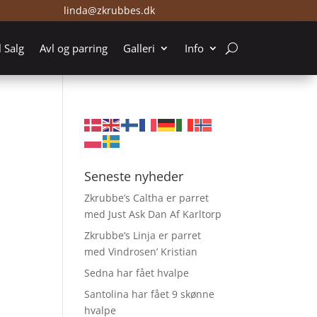
linda@zkrubbes.dk
l Salg
Avl og parring
Galleri
Info
Seneste nyheder
Zkrubbe’s Caltha er parret
med Just Ask Dan Af Karltorp
Zkrubbe’s Linja er parret
med Vindrosen’ Kristian
Sedna har fået hvalpe
Santolina har fået 9 skønne
hvalpe