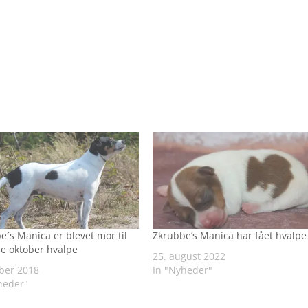
e´s Manica er blevet mor til
Zkrubbe’s Manica har fået hvalpe
ne oktober hvalpe
25. august 2022
ober 2018
In "Nyheder"
heder"