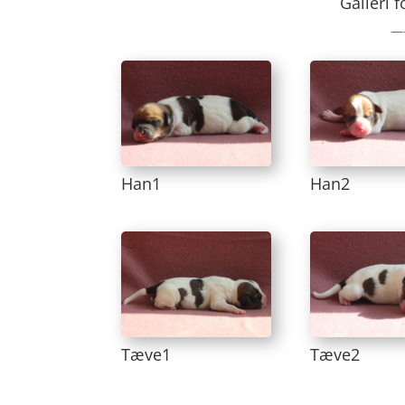
Galleri 
—
Han1
Han2
Tæve1
Tæve2