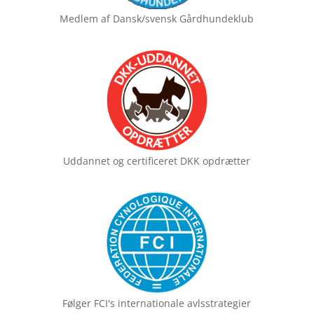
Medlem af
Dansk/svensk Gårdhundeklub
Uddannet og certificeret
DKK opdrætter
Følger FCI's
internationale avlsstrategier