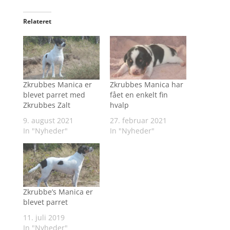
Relateret
Zkrubbes Manica er
Zkrubbes Manica har
blevet parret med
fået en enkelt fin
Zkrubbes Zalt
hvalp
9. august 2021
27. februar 2021
In "Nyheder"
In "Nyheder"
Zkrubbe’s Manica er
blevet parret
11. juli 2019
In "Nyheder"