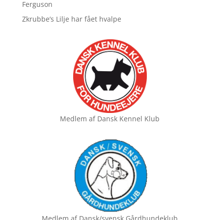
Ferguson
Zkrubbe’s Lilje har fået hvalpe
Medlem af
Dansk Kennel Klub
Medlem af
Dansk/svensk Gårdhundeklub