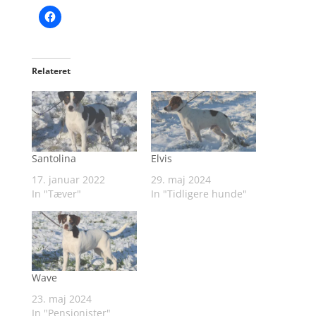
Relateret
Santolina
Elvis
17. januar 2022
29. maj 2024
In "Tæver"
In "Tidligere hunde"
Wave
23. maj 2024
In "Pensionister"