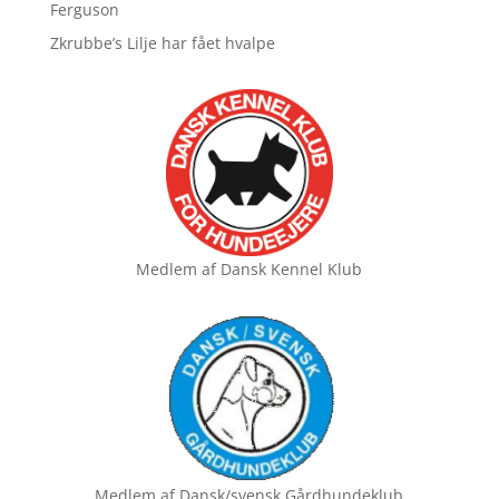
Ferguson
Zkrubbe’s Lilje har fået hvalpe
Medlem af
Dansk Kennel Klub
Medlem af
Dansk/svensk Gårdhundeklub